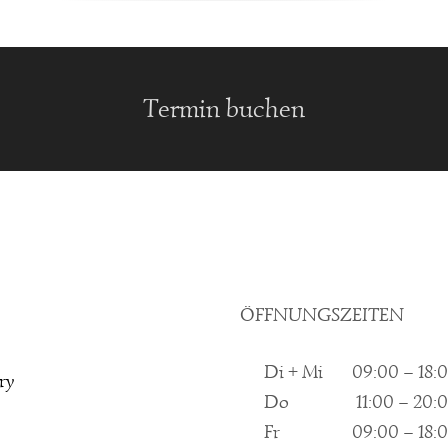
Termin buchen
Termin buchen
altigen Friseur in Grefrath
👉🏻 Buche jetzt deinen Termin
ÖFFNUNGSZEITEN
Di + Mi
09:00 – 18:
ry
Do
11:00 – 20:
Fr
09:00 – 18: