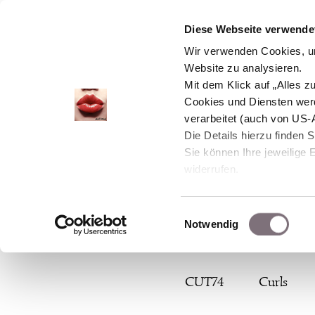
Diese Webseite verwendet
Wir verwenden Cookies, um
Website zu analysieren.
Mit dem Klick auf „Alles 
Cookies und Diensten wer
verarbeitet (auch von US-
Die Details hierzu finden 
Sie können Ihre jeweilige 
widerrufen.
Einwilligungsauswahl
Notwendig
Zum
CUT74
Curls
Inhalt
springen