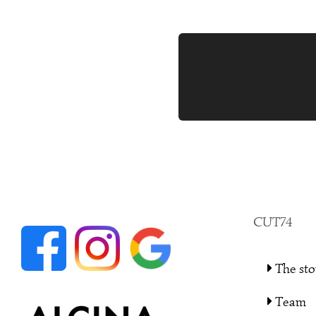
nachh
CUT74
The sto
Team