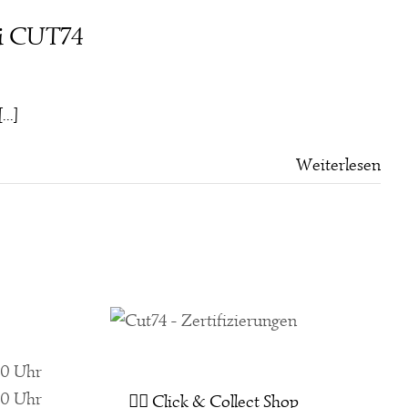
ei CUT74
[...]
Weiterlesen
00 Uhr
00 Uhr
👉🏻 Click & Collect Shop