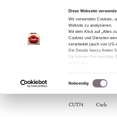
Diese Webseite verwendet
Wir verwenden Cookies, um
Website zu analysieren.
Mit dem Klick auf „Alles 
Cookies und Diensten wer
verarbeitet (auch von US-
Die Details hierzu finden 
Sie können Ihre jeweilige 
widerrufen.
Einwilligungsauswahl
Notwendig
Zum
CUT74
Curls
Inhalt
springen