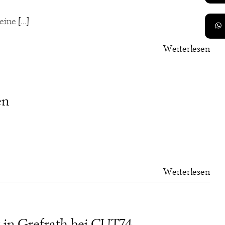
 eine
[...]
Weiterlesen
en
Weiterlesen
t in Grefrath bei CUT74