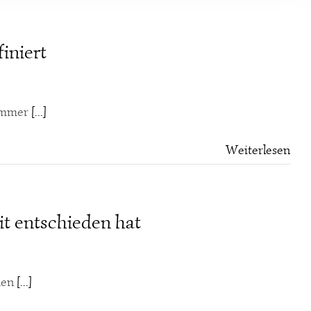
iniert
Sommer
[...]
Weiterlesen
t entschieden hat
den
[...]