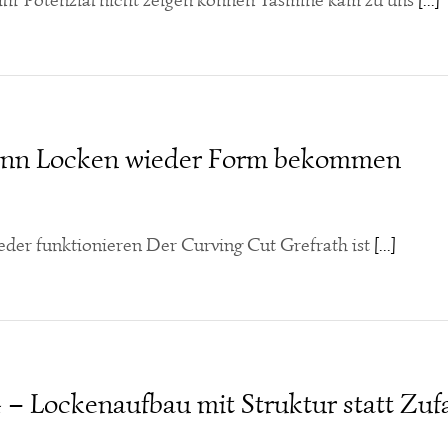
hr Potenzial nicht zeigen können Yasmine kam zu uns
[...]
enn Locken wieder Form bekommen
der funktionieren Der Curving Cut Grefrath ist
[...]
– Lockenaufbau mit Struktur statt Zufa