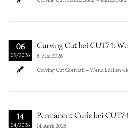
Curving Cut Naturlocken: Wenn Locken i
Curving Cut bei CUT74: W
06
05/2026
6. Mai 2026
Curving Cut Grefrath – Wenn Locken wie
Permanent Curls bei CUT74 
14
04/2026
14. April 2026