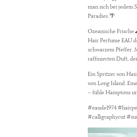
man sich bei jedem 
Paradies.🌴
Ozeanische Frische 
Hair Perfume EAU de
schwarzem Pfeffer. 
raffinierten Duft, de
Ein Spritzer von Ha
von Long Island. Ei
– fühle Hamptons u
#eaude1974 #hairper
#calligraphycut #s