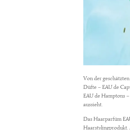
Von der geschätzten 
Düfte – EAU de Capr
EAU de Hamptons – d
aussieht.
Das Haarparfüm EAU d
Haarstylingprodukt. 