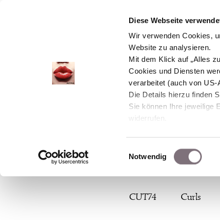
Diese Webseite verwendet
Wir verwenden Cookies, um
Website zu analysieren.
Mit dem Klick auf „Alles 
Cookies und Diensten wer
verarbeitet (auch von US-
Die Details hierzu finden 
Sie können Ihre jeweilige 
widerrufen.
Einwilligungsauswahl
Notwendig
Zum
CUT74
Curls
Inhalt
springen