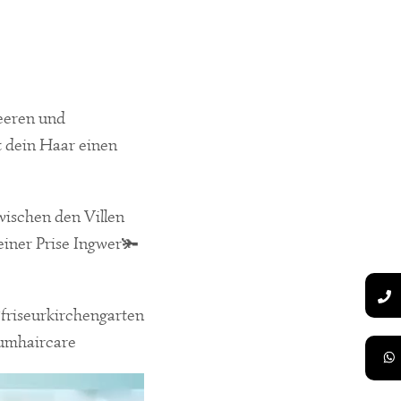
eeren und
t dein Haar einen
wischen den Villen
iner Prise Ingwer🫚
friseurkirchengarten
umhaircare