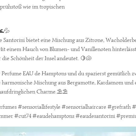
Sprühstoß wie im tropischen
🌊💦
 Santorini bietet eine Mischung aus Zitrone, Wacholderb
Mit einem Hauch von Blumen- und Vanillenoten hinterläss
r die Schönheit der Insel andeutet. 🍋🐚
ir Perfume EAU de Hamptons und du spazierst gemütlich z
ne harmonische Mischung aus Bergamotte, Kardamom und e
naufdringlichen Charme.⛱️⛱️
fumes #sensoriallifestyle #sensorialhaircare #grefrath #
ummer #cut74 #eaudehamptons #eaudesantorini #premi