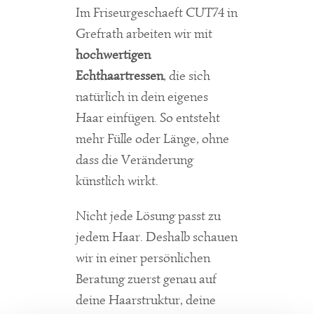
Im
Friseurgeschaeft CUT74
in
Grefrath
arbeiten
wir
mit
hochwertigen
Echthaartressen
,
die
sich
natürlich
in
dein
eigenes
Haar
einfügen.
So
entsteht
mehr
Fülle
oder
Länge,
ohne
dass
die
Veränderung
künstlich
wirkt.
Nicht
jede
Lösung
passt
zu
jedem
Haar.
Deshalb
schauen
wir
in
einer
persönlichen
Beratung
zuerst
genau
auf
deine
Haarstruktur,
deine