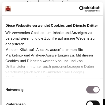
Wünsche
und
darauf,
ob
eine
Haarverlängerung
oder
Haarverdichtung
mit
Echthaartressen
für
dich
Diese Webseite verwendet Cookies und Dienste Dritter
sinnvoll
ist.
Wir verwenden Cookies, um Inhalte und Anzeigen zu
personalisieren und die Zugriffe auf unsere Website zu
Das
Ziel
ist
immer
ein
analysieren.
Ergebnis,
das
sich
natürlich
Mit dem Klick auf „Alles zulassen“ stimmen Sie
Marketing- und Analyse-Auswertungen zu. Mit diesen
anfühlt,
harmonisch
bewegt
Cookies und Diensten werden von uns und von
und
zu
dir
passt.
Drittanbietern mitunter auch personenbezogene Daten
verarbeitet (auch von US-Anbietern wie Google).
Hier Beratungstermin
buchen
Die Details hierzu finden Sie in
unserer
Datenschutzerklärung.
Einwilligungsauswahl
Sie können Ihre jeweilige Einwilligung jederzeit durch
Notwendig
Klick auf das Consent-Widget links unten widerrufen.
5. Februar 2026
Präferenzen