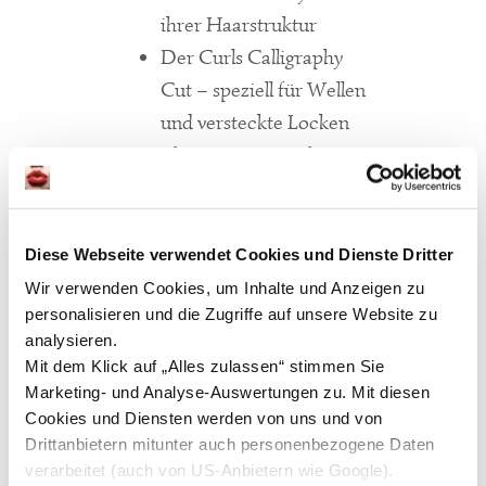
ihrer Haarstruktur
Der Curls Calligraphy
Cut – speziell für Wellen
und versteckte Locken
Aktivierung & Styling
mit unserer Curls-
Control-Methode
Diese Webseite verwendet Cookies und Dienste Dritter
Das Ergebnis: definierte,
Wir verwenden Cookies, um Inhalte und Anzeigen zu
elastische Locken – ganz
personalisieren und die Zugriffe auf unsere Website zu
ohne Dauerwelle, einfach nur
analysieren.
Mit dem Klick auf „Alles zulassen“ stimmen Sie
durch den richtigen Schnitt &
Marketing- und Analyse-Auswertungen zu. Mit diesen
die passende Technik.
Cookies und Diensten werden von uns und von
Drittanbietern mitunter auch personenbezogene Daten
Du hast auch dieses
verarbeitet (auch von US-Anbietern wie Google).