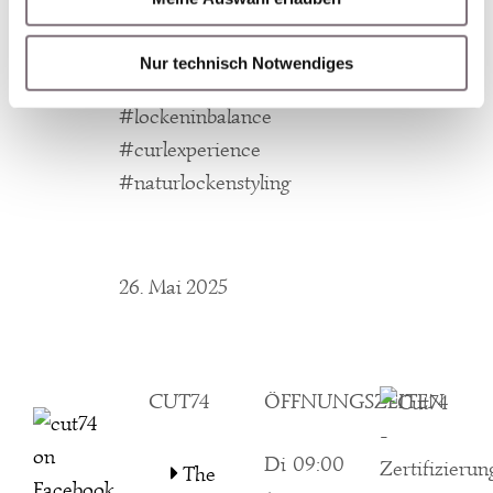
#curlscontrolofficial
#vorhernachhercurls
Nur technisch Notwendiges
#grefrath #haarreise
#lockeninbalance
#curlexperience
#naturlockenstyling
26. Mai 2025
CUT74
ÖFFNUNGSZEITEN
Di
09:00
The