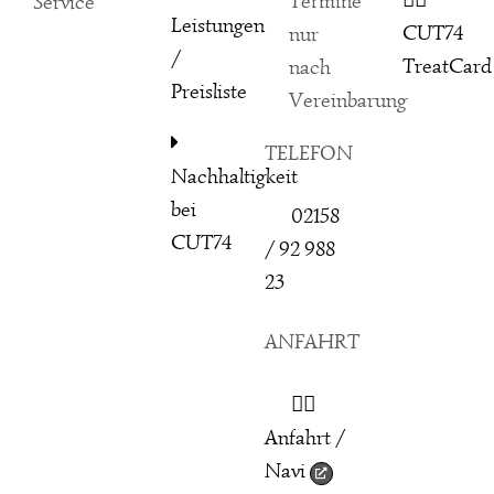
👉🏻
Termine
Leistungen
CUT74
nur
/
TreatCard
nach
Preisliste
Vereinbarung
TELEFON
Nachhaltigkeit
bei
02158
CUT74
/ 92 988
23
ANFAHRT
👉🏻
Anfahrt /
Navi