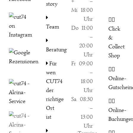
+
–
story
Mi
18:00
Uhr
👉🏻
Team
Do
11:00
Click
–
&
20:00
Collect
Beratung
Uhr
Shop
Für
Fr
09:00
👉🏻
wen
–
Online-
CUT74
18:00
Gutschein
der
Uhr
richtige
Sa
08:30
👉🏻
Ort
–
Online-
ist
13:00
Buchunge
Uhr