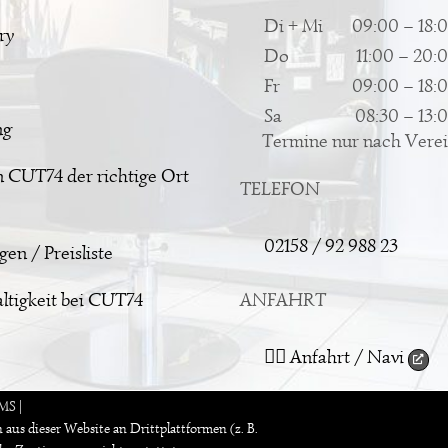
Di + Mi
09:00 – 18:
ry
Do
11:00 – 20:
Fr
09:00 – 18:
Sa
08:30 – 13:
ng
Termine nur nach Vere
 CUT74 der richtige Ort
TELEFON
02158 / 92 988 23
en / Preisliste
tigkeit bei CUT74
ANFAHRT
👉🏻 Anfahrt / Navi
DMS
|
us dieser Website an Drittplattformen (z. B.