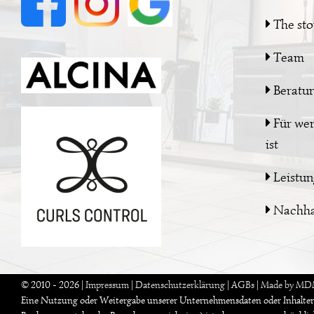
The sto
Team
Beratu
Für wen
ist
Leistung
Nachhal
© 2010 -
2026
|
Impressum
|
Datenschutzerklärung
|
AGBs
|
Made by M
Eine Nutzung oder Weitergabe unserer Unternehmensdaten oder Inhalten a