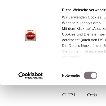
Diese Webseite verwendet
Wir verwenden Cookies, um
Website zu analysieren.
Mit dem Klick auf „Alles 
Cookies und Diensten wer
verarbeitet (auch von US-
Die Details hierzu finden 
Sie können Ihre jeweilige 
widerrufen.
Einwilligungsauswahl
Notwendig
Zum
CUT74
Curls
Inhalt
springen