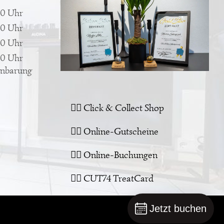
00 Uhr
00 Uhr
00 Uhr
00 Uhr
inbarung
👉🏻 Click & Collect Shop
👉🏻 Online-Gutscheine
👉🏻 Online-Buchungen
👉🏻 CUT74 TreatCard
Jetzt buchen
Facebook
Instagram
E-
Tele
Mail