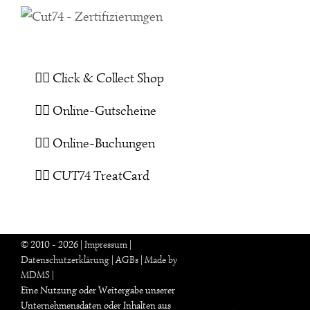
👉🏻 Click & Collect Shop
👉🏻 Online-Gutscheine
👉🏻 Online-Buchungen
👉🏻 CUT74 TreatCard
© 2010 -
2026
|
Impressum
|
Datenschutzerklärung
|
AGBs
|
Made by
MDMS
|
Eine Nutzung oder Weitergabe unserer
Unternehmensdaten oder Inhalten aus