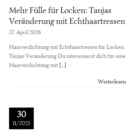
Mehr Fülle für Locken: Tanjas
Veränderung mit Echthaartressen
27. April 2026
Haarverdichtung mit Echthaartressen für Locken:
Tanjas Veränderung Du interessierst dich für eine
Haarverdichtung mit
[...]
Weiterlesen
30
Locken
Tressen
11/2025
efrath –