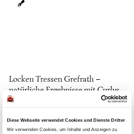
türliche
bnisse mit
Curlys
miumtressen
llgemein
verdichtung-
turlocken-
grefrath
Locken Tressen Grefrath –
natürliche Ergebnisse mit Curlys
Premiumtressen
30. November 2025
Diese Webseite verwendet Cookies und Dienste Dritter
Locken Tressen Grefrath – natürliche Ergebnisse
Wir verwenden Cookies, um Inhalte und Anzeigen zu