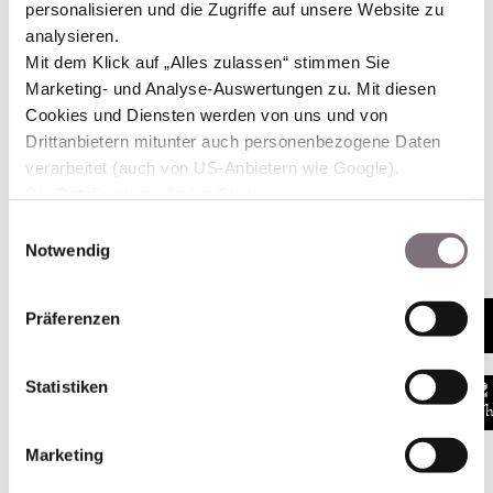
mit Curlys Premiumtressen Viele Kundinnen
personalisieren und die Zugriffe auf unsere Website zu
wünschen sich mehr
[...]
analysieren.
Mit dem Klick auf „Alles zulassen“ stimmen Sie
Marketing- und Analyse-Auswertungen zu. Mit diesen
Weiterlesen
Cookies und Diensten werden von uns und von
Drittanbietern mitunter auch personenbezogene Daten
verarbeitet (auch von US-Anbietern wie Google).
Die Details hierzu finden Sie in
unserer
Datenschutzerklärung.
Einwilligungsauswahl
Sie können Ihre jeweilige Einwilligung jederzeit durch
Notwendig
Klick auf das Consent-Widget links unten widerrufen.
Präferenzen
Statistiken
Marketing